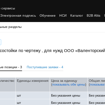
 сервисы
Электронная подпись
Обучение
НСИ
Каталог
B2B Altis
ьные разделы
осостойки по чертежу , для нужд ООО «Валенторски
ые позиции - 3
Поступившие заявки - 4
оличество
Единицы измерения
Цена за единицу
Общая ли
(
показывать обе цены
)
(
показыва
шт
Без указания цены
Без указа
шт
Без указания цены
Без указа