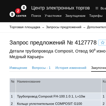
Центр электронных торгов
Все
Поиск
Участники
Закупщикам
Тарифы
Торговая площадка
Запросы предложений
Дополнител
Запрос предложений № 4127778
Детали трубопровода Composit, Отвод 90⁰ изн
Медный Карьер»
Извещение
Вопросы - 1
История изменений
Закупочн
№
Наименование
К
1
Трубопровод Composit FH-100.1.0.1, L=10м
1
2
Кольцо уплотнительное COMPOSIT G100
2