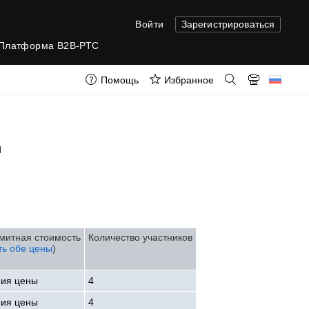
Войти
Зарегистрироваться
Платформа B2B-РТС
Помощь
Избранное
й
митная стоимость
Количество участников
ть обе цены
)
ния цены
4
ния цены
4