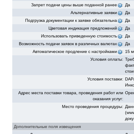
Запрет подачи цены выше поданной ранее
:
Да
Альтернативные заявки
:
Да
Подгрузка документации к заявке обязательна
:
Да
Цветовая индикация предложений
:
Да
Использовать приведенную стоимость
:
Да
Возможность подачи заявок в различных валютах
:
Да
Автоматическое продление с настройками
:
15 м
Условия оплаты:
Треб
факт
стои
Условия поставки:
DAP
Инк
Адрес места поставки товара, проведения работ или
Орен
оказания услуг:
Место проведения процедуры:
Данн
(www
доку
Дополнительные поля извещения