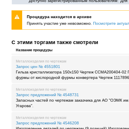
Доступно зарегистрированным пользователям:
Для
Процедура находится в архиве
Принять участие уже невозможно.
Посмотрите актуа
С этими торгами также смотрели
Название процедуры
Металлоизделия по чертежам
Запрос цен № 4551801
Гильза кристаллизатора 150x150 Чертеж CCMA200404-02 
фурмы от кислородной фурмы конвертера Чертеж 111789
Металлоизделия по чертежам
Запрос предложений № 4548731
Запасных частей по чертежам заказчика для АО "ОЭМК им.
Угарова".
Металлоизделия по чертежам
Запрос предложений № 4546208
Изготовление деталей по чертежам (9 позиций) Изготовле