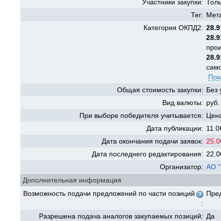
Участники закупки:
Тол
Тег:
Мет
Категория ОКПД2:
28.9
28.9
про
28.9
сам
Пок
Общая стоимость закупки:
Без 
Вид валюты:
руб.
При выборе победителя учитывается:
Цена
Дата публикации:
11.0
Дата окончания подачи заявок:
25.0
Дата последнего редактирования:
22.0
Организатор:
АО 
Дополнительная информация
Возможность подачи предложений по части позиций
Пре
:
Разрешена подача аналогов закупаемых позиций:
Да