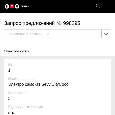
Запрос предложений № 998295
Закупочные позиции - 2
Электроскутер.
№
1
Наименование
Электро самокат Sevv CityCoco
Количество
5
Единицы измерения
шт.