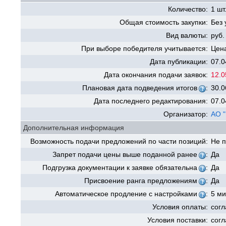
Количество:
1 шт
Общая стоимость закупки:
Без 
Вид валюты:
руб.
При выборе победителя учитывается:
Цена
Дата публикации:
07.0
Дата окончания подачи заявок:
12.0
Плановая дата подведения итогов
:
30.0
Дата последнего редактирования:
07.0
Организатор:
АО 
Дополнительная информация
Возможность подачи предложений по части позиций:
Не 
Запрет подачи цены выше поданной ранее
:
Да
Подгрузка документации к заявке обязательна
:
Да
Присвоение ранга предложениям
:
Да
Автоматическое продление с настройками
:
5 ми
Условия оплаты:
согл
Условия поставки:
согл