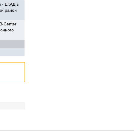
 - ЕКАД в
ой район
B-Center
ронного