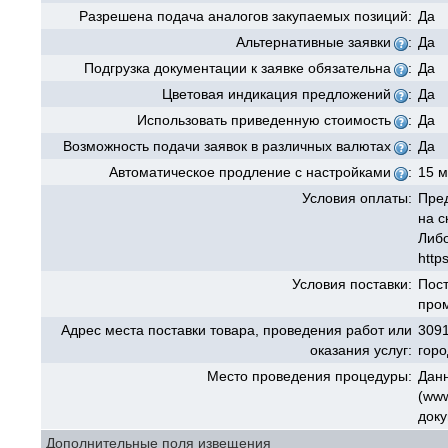
Разрешена подача аналогов закупаемых позиций:
Да
Альтернативные заявки
:
Да
Подгрузка документации к заявке обязательна
:
Да
Цветовая индикация предложений
:
Да
Использовать приведенную стоимость
:
Да
Возможность подачи заявок в различных валютах
:
Да
Автоматическое продление с настройками
:
15 м
Условия оплаты:
Пред
на с
Либо
http
Условия поставки:
Пост
про
Адрес места поставки товара, проведения работ или
3091
оказания услуг:
горо
Место проведения процедуры:
Данн
(www
доку
Дополнительные поля извещения