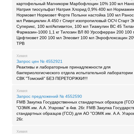
картофельный Магникорм Марбофлоцин 10% 100 мл Нано
Натрия тиосульфат Натрия Хлорид 0,9% 400 мл Нормами
Нормовет Нормовет Форте Полыни настойка 100 мл Ранос
мл Ривициклин А 450 г Спирт изопропиловый ОСЧ Старт Э
Суперикс, 100 мл/Активитон, 100 мл Тиамулин ВС 45 Тилани
Фармазин-1000 1,1 кг Тилозин ВЛ 80 Урсоферран 200 100
Цефтиовет 200 100 мл Элеовит 100 мл Энрофлоксацин 20
ТРВ
Химия
Запрос цен № 4552921
Реактивы и лабораторные принадлежности для
бактериологисческого отдела испытательной лаборатории 
СВК "Томский" БЕЗ ПЕРЕТОРЖКИ!!!
Химия
Запрос предложений № 4552590
FMB Закупка Государственных стандартных образцов (ГСО
"ОЭМК им. А.А. Угарова" в 4кв. 26г. FMB Закупка Государс
стандартных образцов (ГСО) для АО "ОЭМК им. А.А. Угаров
26г.
Химия