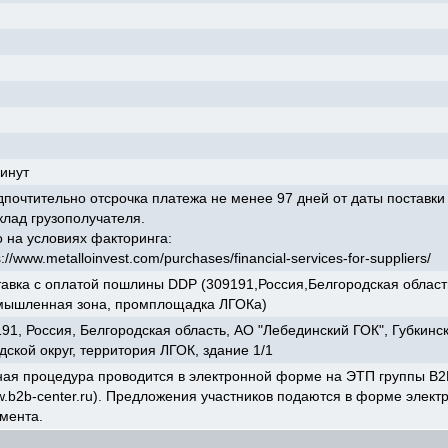
инут
почтительно отсрочка платежа не менее 97 дней от даты поставки
клад грузополучателя.
 на условиях факторинга:
s://www.metalloinvest.com/purchases/financial-services-for-suppliers/
авка с оплатой пошлины DDP (309191,Россия,Белгородская область
мышленная зона, промплощадка ЛГОКа)
91, Россия, Белгородская область, АО "Лебединский ГОК", Губкинс
дской округ, территория ЛГОК, здание 1/1
ая процедура проводится в электронной форме на ЭТП группы B2
.b2b-center.ru). Предложения участников подаются в форме элект
мента.