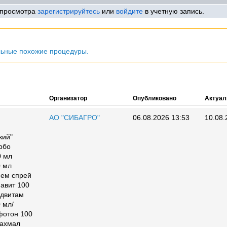
 просмотра
зарегистрируйтесь
или
войдите
в учетную запись.
льные похожие процедуры.
Организатор
Опубликовано
Актуал
АО "СИБАГРО"
06.08.2026 13:53
10.08.
кий"
рбо
0 мл
0 мл
ием спрей
мавит 100
ндвитам
 мл/
фотон 100
рахмал