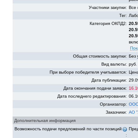
Участники закупки:
Все
Тег:
Лабо
Категория ОКПД2:
20.5
20.5
20.5
вклю
Пок
Общая стоимость закупки:
Без 
Вид валюты:
руб.
При выборе победителя учитывается:
Цена
Дата публикации:
29.0
Дата окончания подачи заявок:
16.1
Дата последнего редактирования:
06.1
Организатор:
ООО
Заказчики:
АО 
Дополнительная информация
Возможность подачи предложений по части позиций
Пре
: