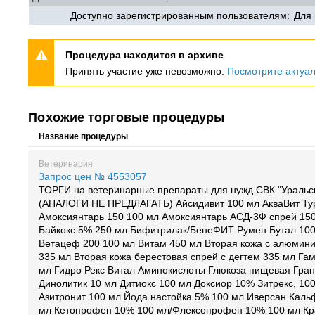
Доступно зарегистрированным пользователям:
Для
Процедура находится в архиве
Принять участие уже невозможно.
Посмотрите актуа
Похожие торговые процедуры
Название процедуры
Ветеринария
Запрос цен № 4553057
ТОРГИ на ветеринарные препараты для нужд СВК "Уральс
(АНАЛОГИ НЕ ПРЕДЛАГАТЬ) Айсидивит 100 мл АкваВит Ту
Амоксиянтарь 150 100 мл Амоксиянтарь АСД-3Ф спрей 15
Байкокс 5% 250 мл Бифитрилак/БенеФИТ Румен Бутал 10
Ветацеф 200 100 мл Витам 450 мл Вторая кожа с алюмин
335 мл Вторая кожа берестовая спрей с дегтем 335 мл Га
мл Гидро Рекс Витал Аминокислоты Глюкоза пищевая Гра
Динолитик 10 мл Дитиокс 100 мл Доксиор 10% Зитрекс, 100
Азитронит 100 мл Йода настойка 5% 100 мл Иверсан Каль
мл Кетопрофен 10% 100 мл/Флексопрофен 10% 100 мл К