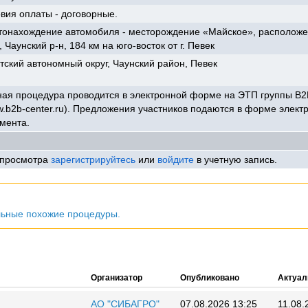
вия оплаты - договорные.
тонахождение автомобиля - месторождение «Майское», расположе
 Чаунский р-н, 184 км на юго-восток от г. Певек
тский автономный округ, Чаунский район, Певек
ая процедура проводится в электронной форме на ЭТП группы B2
.b2b-center.ru). Предложения участников подаются в форме элект
мента.
 просмотра
зарегистрируйтесь
или
войдите
в учетную запись.
льные похожие процедуры.
Организатор
Опубликовано
Актуал
АО "СИБАГРО"
07.08.2026 13:25
11.08.