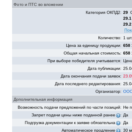
Фото и ПТС во вложении
Категория ОКПД2:
29
С
29.1
29.2
Пок
Количество:
1 шт
Цена за единицу продукции:
658 
Общая начальная стоимость:
658 
При выборе победителя учитывается:
Цена
Дата публикации:
25.0
Дата окончания подачи заявок:
23.0
Дата последнего редактирования:
25.0
Организатор:
ООО
Дополнительная информация
Возможность подачи предложений по части позиций:
Не 
Запрет подачи цены ниже поданной ранее
:
Да
Подгрузка документации к заявке обязательна
:
Да
Автоматическое продление
:
30 м