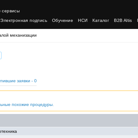
 сервисы
Электронная подпись
Обучение
НСИ
Каталог
B2B Altis
алой механизации
пившие заявки - 0
льные похожие процедуры.
отехника