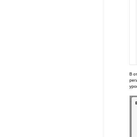
В о
рег
уро