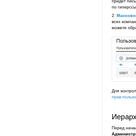
придет пис
по гиперссы
2.
Массово
всех компан
можете обра
Для контро
прав польз
Иерарх
Перед нача
Администр