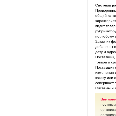
Система р
Проверенны
общий катал
характерист
видит товар
рубрикатору
по любому и
Заказчик фо
добавляет в
дату и адре
Поставщик, 
товара и ср
Поставщик м
изменения в
заказу или 
совершает 
Системы и м
Внимани
постопла
организа
организа