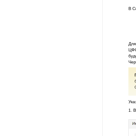
В С
Для
ЦФО
буд
Чер
Ука
1. 