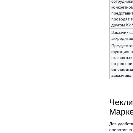
сотрудник
конкретно
представи
проводят 
другом КИ
Заказчик с
аккредита
Предусмот
функциона
включатьс
по решени
согласов
заказчика
Чекли
Марке
Для удобств
оперативно 