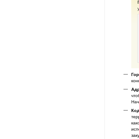
Го
кон
Ад
что
Нач
Ко
тер
как
исп
зак