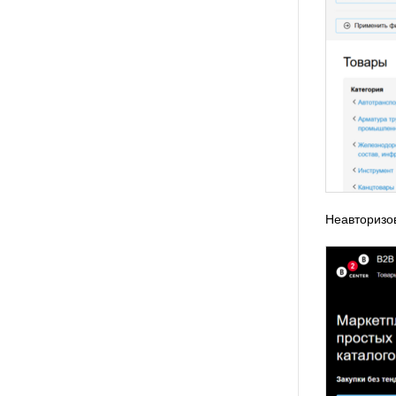
Неавторизо