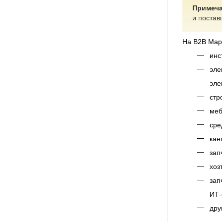
Примеча
и постав
На В2В Мар
инс
эле
эле
стр
меб
сре
кан
зап
хоз
зап
ИТ-
дру