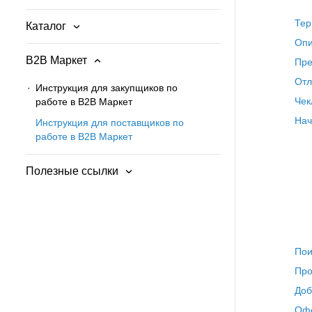
Тер
Каталог
Простая закупка
Опи
B2B Маркет
Пре
Отл
Инструкция для закупщиков по
Чек
работе в B2B Маркет
ЭЦП
Нач
Инструкция для поставщиков по
Демо-версия
работе в B2B Маркет
Новости
Полезные ссылки
Публикации о торгах
Пои
Про
Доб
Офо