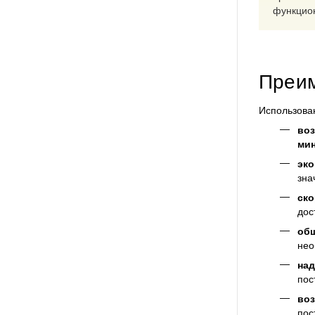
функцион
Преим
Использова
воз
ми
эко
зна
ско
дос
об
нео
над
пос
воз
пос