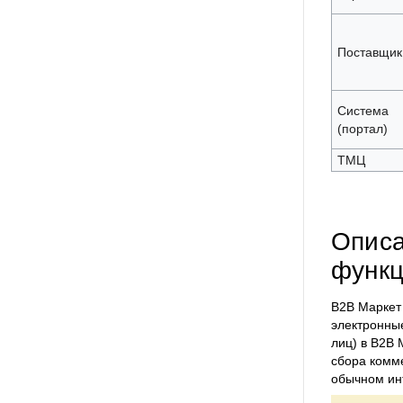
Поставщик
Система
(портал)
ТМЦ
Описа
функц
B2B Маркет
электронные
лиц) в B2B 
сбора комме
обычном ин