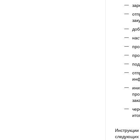
зар
отп
зак
доб
нас
про
про
под
отп
инф
ини
про
зак
чер
ито
Инструкции
следующих 