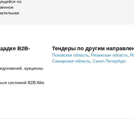
дящейся по
азенное
вательная
щадке B2B-
Тендеры по другим направле
Псковская область
,
Рязанская область
,
Р
Самарская область
,
Санкт-Петербург
.
редложений, аукционы
ся системой B2B Altis