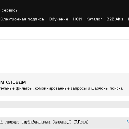
 сервисы
Электронная подпись
Обучение
НСИ
Каталог
B2B Altis
ым словам
ительные фильтры, комбинированные запросы и шаблоны поиска
з*
,
*пожар*
,
трубы !стальные
,
"электрод"
,
"Т Плюс"
В