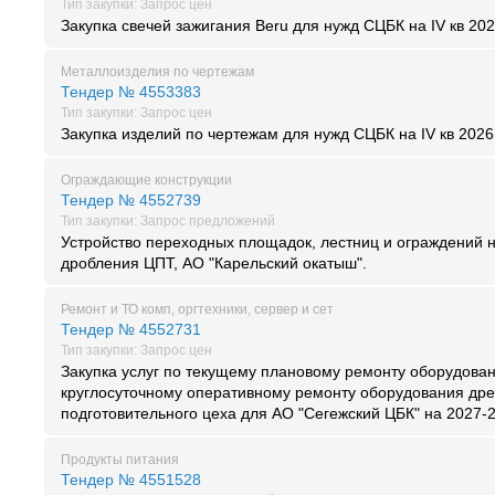
Тип закупки: Запрос цен
Закупка свечей зажигания Beru для нужд СЦБК на IV кв 20
Металлоизделия по чертежам
Тендер № 4553383
Тип закупки: Запрос цен
Закупка изделий по чертежам для нужд СЦБК на IV кв 2026
Ограждающие конструкции
Тендер № 4552739
Тип закупки: Запрос предложений
Устройство переходных площадок, лестниц и ограждений н
дробления ЦПТ, АО "Карельский окатыш".
Ремонт и ТО комп, оргтехники, сервер и сет
Тендер № 4552731
Тип закупки: Запрос цен
Закупка услуг по текущему плановому ремонту оборудова
круглосуточному оперативному ремонту оборудования дре
подготовительного цеха для АО "Сегежский ЦБК" на 2027-2
Продукты питания
Тендер № 4551528