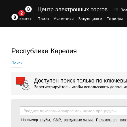
Центр электронных торгов
Все
Поиск
Участники
Закупщикам
Тарифы
Республика Карелия
Поиск
Доступен поиск только по ключев
Зарегистрируйтесь, чтобы использовать дополн
Например:
трубы
,
СМР
,
кредитные линии
,
Полиметалл
,
сма