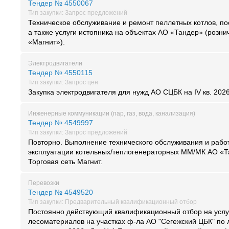
Тендер № 4550067
Тип закупки: Запрос предложений
Техническое обслуживание и ремонт пеллетных котлов, пос
а также услуги истопника на объектах АО «Тандер» (розни
«Магнит»).
Электродвигатели
Тендер № 4550115
Тип закупки: Запрос цен
Закупка электродвигателя для нужд АО СЦБК на IV кв. 2026
Инженерные коммуникации (пар, газ, вода, канализация)
Тендер № 4549997
Тип закупки: Запрос предложений
Повторно. Выполнение технического обслуживания и рабо
эксплуатации котельных/теплогенераторных ММ/МК АО «Т
Торговая сеть Магнит.
Перевозки
Тендер № 4549520
Тип закупки: Предварительный квалификационный отбор
Постоянно действующий квалификационный отбор на услу
лесоматериалов на участках ф-ла АО "Сегежский ЦБК" по