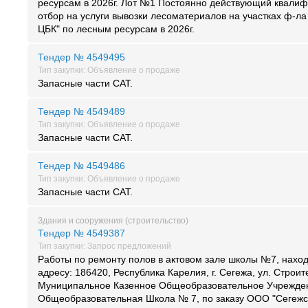
ресурсам в 2026г. Лот №1 Постоянно действующий квали
отбор на услуги вывозки лесоматериалов на участках ф-л
ЦБК" по лесным ресурсам в 2026г.
Тендер № 4549495
Тип закупки: Объявление о продаже
Запасные части CAT.
Тендер № 4549489
Тип закупки: Объявление о продаже
Запасные части CAT.
Тендер № 4549486
Тип закупки: Объявление о продаже
Запасные части CAT.
Здания и сооружения (строительство)
Тендер № 4549387
Тип закупки: Запрос предложений
Работы по ремонту полов в актовом зале школы №7, нахо
адресу: 186420, Республика Карелия, г. Сегежа, ул. Строит
Муниципальное Казенное Общеобразовательное Учрежде
Общеобразовательная Школа № 7, по заказу ООО "Сегежс