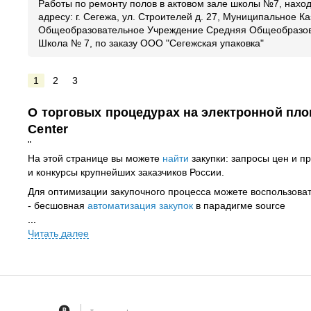
Работы по ремонту полов в актовом зале школы №7, нахо
адресу: г. Сегежа, ул. Строителей д. 27, Муниципальное К
Общеобразовательное Учреждение Средняя Общеобразо
Школа № 7, по заказу ООО "Сегежская упаковка"
1
2
3
О торговых процедурах на электронной пло
Center
"
На этой странице вы можете
найти
закупки: запросы цен и п
и конкурсы крупнейших заказчиков России.
Для оптимизации закупочного процесса можете воспользовать
- бесшовная
автоматизация закупок
в парадигме source
...
Читать далее