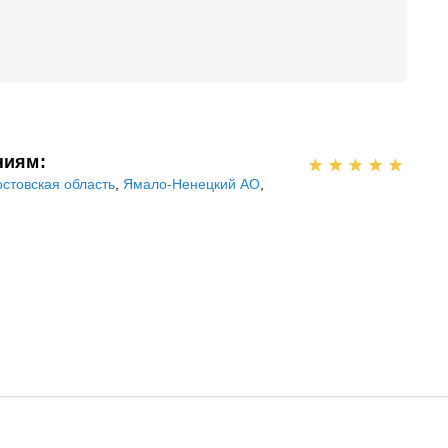
ниям:
остовская область
,
Ямало-Ненецкий АО
,