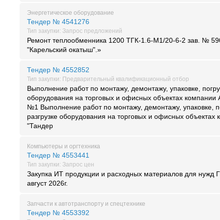
Энергетическое оборудование
Тендер № 4541276
Тип закупки: Запрос предложений
Ремонт теплообменника 1200 ТГК-1.6-М1/20-6-2 зав. № 59
"Карельский окатыш".»
Тендер № 4552852
Тип закупки: Предварительный квалификационный отбор
Выполнение работ по монтажу, демонтажу, упаковке, погру
оборудования на торговых и офисных объектах компании 
№1 Выполнение работ по монтажу, демонтажу, упаковке, п
разгрузке оборудования на торговых и офисных объектах
"Тандер
Компьютеры и оргтехника
Тендер № 4553441
Тип закупки: Запрос цен
Закупка ИТ продукции и расходных материалов для нужд 
август 2026г.
Запчасти к автотранспорту и спецтехнике
Тендер № 4553392