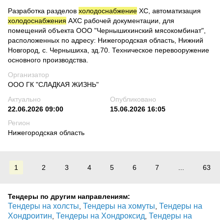
Разработка разделов
холодоснабжение
ХС, автоматизация
холодоснабжения
АХС рабочей документации, для
помещений объекта ООО "Чернышихинский мясокомбинат",
расположенных по адресу: Нижегородская область, Нижний
Новгород, с. Чернышиха, зд.70. Техническое перевооружение
основного производства.
Организатор
ООО ГК "СЛАДКАЯ ЖИЗНЬ"
Актуально
Опубликовано
22.06.2026 09:00
15.06.2026 16:05
Регион
Нижегородская область
1
2
3
4
5
6
7
...
63
Тендеры по другим направлениям:
Тендеры на холсты
Тендеры на хомуты
Тендеры на
,
,
Хондроитин
Тендеры на Хондроксид
Тендеры на
,
,