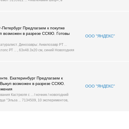
-Петербург Предлагаем к покупке
куп возможен в разрезе ССКЮ. Готовы
ООО "ЯНДЕКС"
туралист. Динозавры: Анкилозавр PT ...
пс РТ ... , 63х48.3х20 см, синий Новогодняя
енте. Екатеринбург Предлагаем к
г. Выкуп возможен в разрезе ССКЮ.
ООО "ЯНДЕКС"
ожения
ания Кастрюля с ... / ночник / новогодний
е "Эльза ... 7134509, 10 экспериментов,