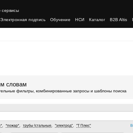
 сервисы
Электронная подпись
Обучение
НСИ
Каталог
B2B Altis
ым словам
ительные фильтры, комбинированные запросы и шаблоны поиска
з*
,
*пожар*
,
трубы !стальные
,
"электрод"
,
"Т Плюс"
В