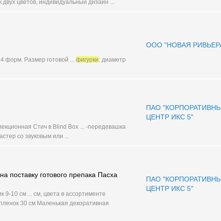
 двух цветов, индивидуальный дизайн ...
ООО "НОВАЯ РИВЬЕР
 4 форм. Размер готовой ...
фигурки
: диаметр
ПАО "КОРПОРАТИВН
ЦЕНТР ИКС 5"
кционная Стич в Blind Box ... -передевашка
стер со звуковым или ...
 на поставку готового препака Пасха
ПАО "КОРПОРАТИВН
ЦЕНТР ИКС 5"
 9-10 см ... см, цвета в ассортименте
ыпленок 30 см Маленькая декоративная