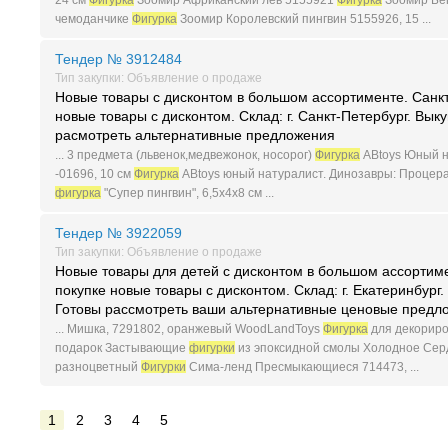
чемоданчике
Фигурка
Зоомир Королевский пингвин 5155926, 15 ...
Тендер № 3912484
Тип закупки: Объявление о продаже
Новые товары с дисконтом в большом ассортименте. Санкт
новые товары с дисконтом. Склад: г. Санкт-Петербург. Вы
расмотреть альтернативные предложения
... 3 предмета (львенок,медвежонок, носорог)
Фигурка
ABtoys Юный на
-01696, 10 см
Фигурка
ABtoys юный натуралист. Динозавры: Процерато
фигурка
"Супер пингвин", 6,5x4x8 см ...
Тендер № 3922059
Тип закупки: Объявление о продаже
Новые товары для детей с дисконтом в большом ассортим
покупке новые товары с дисконтом. Склад: г. Екатеринбур
Готовы рассмотреть ваши альтернативные ценовые предл
... Мишка, 7291802, оранжевый WoodLandToys
Фигурка
для декориров
подарок Застывающие
фигурки
из эпоксидной смолы Холодное Сердц
разноцветный
Фигурки
Сима-ленд Пресмыкающиеся 714473, ...
1
2
3
4
5