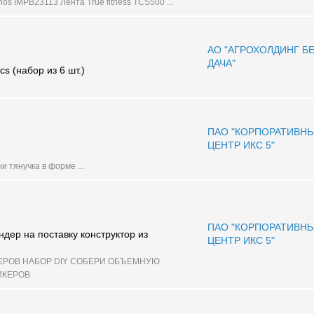
nos IMPB23113 Лента True fitness TCS500 ...
АО "АГРОХОЛДИНГ Б
ДАЧА"
 (набор из 6 шт.)
ПАО "КОРПОРАТИВН
ЦЕНТР ИКС 5"
и тянучка в форме ...
ПАО "КОРПОРАТИВН
ндер на поставку конструктор из
ЦЕНТР ИКС 5"
ЕРОВ НАБОР DIY СОБЕРИ ОБЪЕМНУЮ
ИКЕРОВ