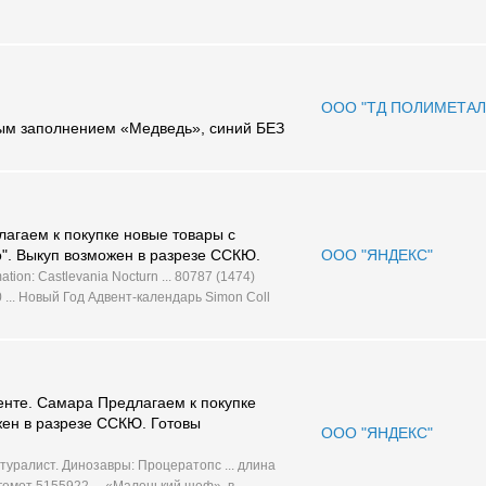
ООО "ТД ПОЛИМЕТАЛ
ым заполнением «Медведь», синий БЕЗ
агаем к покупке новые товары с
о". Выкуп возможен в разрезе ССКЮ.
ООО "ЯНДЕКС"
tion: Castlevania Nocturn ... 80787 (1474)
 ... Новый Год Адвент-календарь Simon Coll
енте. Самара Предлагаем к покупке
жен в разрезе ССКЮ. Готовы
ООО "ЯНДЕКС"
туралист. Динозавры: Процератопс ... длина
емот 5155922 ... «Маленький шеф», в