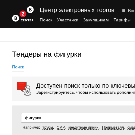
Центр электронных торгов
Все
Поиск
Участники
Закупщикам
Тарифы
Тендеры на фигурки
Поиск
Доступен поиск только по ключев
Зарегистрируйтесь, чтобы использовать дополн
Например:
трубы
,
СМР
,
кредитные линии
,
Полиметалл
,
сма