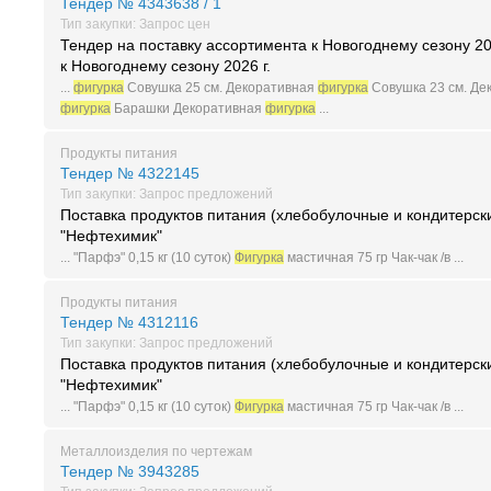
Тендер № 4343638 / 1
Тип закупки: Запрос цен
Тендер на поставку ассортимента к Новогоднему сезону 20
к Новогоднему сезону 2026 г.
...
фигурка
Совушка 25 см. Декоративная
фигурка
Совушка 23 см. Де
фигурка
Барашки Декоративная
фигурка
...
Продукты питания
Тендер № 4322145
Тип закупки: Запрос предложений
Поставка продуктов питания (хлебобулочные и кондитерск
"Нефтехимик"
... "Парфэ" 0,15 кг (10 суток)
Фигурка
мастичная 75 гр Чак-чак /в ...
Продукты питания
Тендер № 4312116
Тип закупки: Запрос предложений
Поставка продуктов питания (хлебобулочные и кондитерск
"Нефтехимик"
... "Парфэ" 0,15 кг (10 суток)
Фигурка
мастичная 75 гр Чак-чак /в ...
Металлоизделия по чертежам
Тендер № 3943285