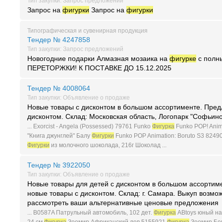
Тип закупки: Запрос предложений
Запрос на
фигурки
Запрос на
фигурки
Типографическая и сувенирная продукция
Тендер № 4247858
Тип закупки: Запрос предложений
Новогодние подарки Алмазная мозаика на
фигурке
с полн
ПЕРЕТОРЖКИ! К ПОСТАВКЕ ДО 15.12.2025
Тендер № 4008064
Тип закупки: Объявление о продаже
Новые товары с дисконтом в большом ассортименте. Предл
дисконтом. Склад: Московская область, Логопарк "Софьин
... Exorcist - Angela (Possessed) 79761 Funko
Фигурка
Funko POP! Anima
"Книга джунглей" Балу
Фигурки
Funko POP Animation: Boruto S3 82490
Фигурки
из молочного шоколада, 216г Шоколад ...
Тендер № 3922050
Тип закупки: Объявление о продаже
Новые товары для детей с дисконтом в большом ассортим
новые товары с дисконтом. Склад: г. Самара. Выкуп возмо
рассмотреть ваши альтернативные ценовые предложения
... B0587A Патрульный автомобиль, 102 дет.
Фигурка
ABtoys юный на
24 см
Фигурка
Зоомир Африканский лев 5155921
Фигурка
Зоомир Бег