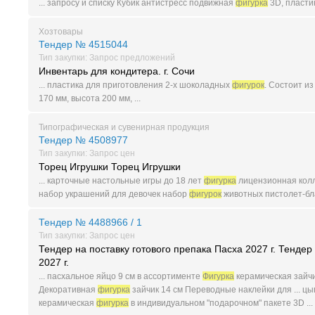
... запросу и списку Кубик антистресс подвижная
фигурка
3D, пластик
Хозтовары
Тендер № 4515044
Тип закупки: Запрос предложений
Инвентарь для кондитера. г. Сочи
... пластика для приготовления 2-х шоколадных
фигурок
. Состоит из
170 мм, высота 200 мм, ...
Типографическая и сувенирная продукция
Тендер № 4508977
Тип закупки: Запрос цен
Торец Игрушки Торец Игрушки
... карточные настольные игры до 18 лет
фигурка
лицензионная колле
набор украшений для девочек набор
фигурок
животных пистолет-бла
Тендер № 4488966 / 1
Тип закупки: Запрос цен
Тендер на поставку готового препака Пасха 2027 г. Тендер
2027 г.
... пасхальное яйцо 9 см в ассортименте
Фигурка
керамическая зайчик
Декоративная
фигурка
зайчик 14 см Переводные наклейки для ... ц
керамическая
фигурка
в индивидуальном "подарочном" пакете 3D ...