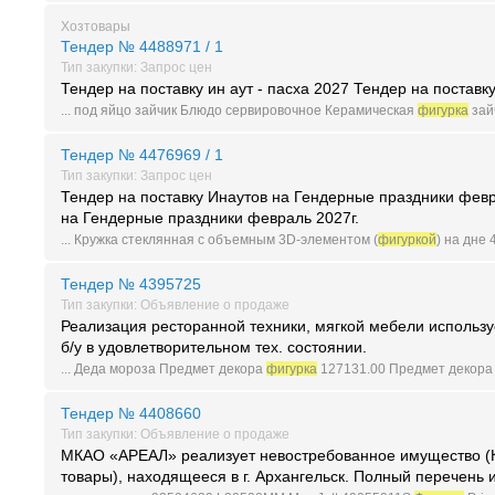
Хозтовары
Тендер № 4488971 / 1
Тип закупки: Запрос цен
Тендер на поставку ин аут - пасха 2027 Тендер на поставку
... под яйцо зайчик Блюдо сервировочное Керамическая
фигурка
зайч
Тендер № 4476969 / 1
Тип закупки: Запрос цен
Тендер на поставку Инаутов на Гендерные праздники февр
на Гендерные праздники февраль 2027г.
... Кружка стеклянная с объемным 3D-элементом (
фигуркой
) на дне 4
Тендер № 4395725
Тип закупки: Объявление о продаже
Реализация ресторанной техники, мягкой мебели исполь
б/у в удовлетворительном тех. состоянии.
... Деда мороза Предмет декора
фигурка
127131.00 Предмет декор
Тендер № 4408660
Тип закупки: Объявление о продаже
МКАО «АРЕАЛ» реализует невостребованное имущество (К
товары), находящееся в г. Архангельск. Полный перечень