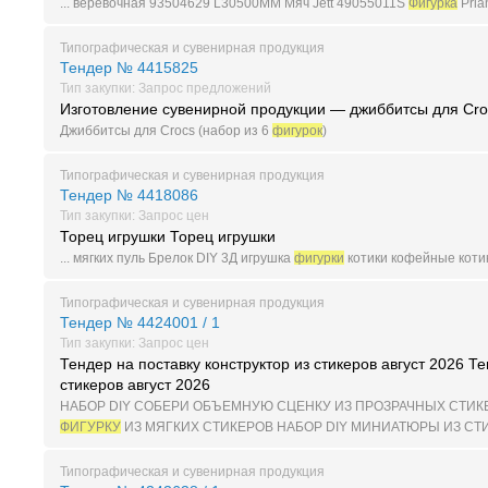
... веревочная 93504629 L30500ММ Мяч Jett 49055011S
Фигурка
Pria
Типографическая и сувенирная продукция
Тендер № 4415825
Тип закупки: Запрос предложений
Изготовление сувенирной продукции — джиббитсы для Crocs
Джиббитсы для Crocs (набор из 6
фигурок
)
Типографическая и сувенирная продукция
Тендер № 4418086
Тип закупки: Запрос цен
Торец игрушки Торец игрушки
... мягких пуль Брелок DIY 3Д игрушка
фигурки
котики кофейные котик
Типографическая и сувенирная продукция
Тендер № 4424001 / 1
Тип закупки: Запрос цен
Тендер на поставку конструктор из стикеров август 2026 Те
стикеров август 2026
НАБОР DIY СОБЕРИ ОБЪЕМНУЮ СЦЕНКУ ИЗ ПРОЗРАЧНЫХ СТИК
ФИГУРКУ
ИЗ МЯГКИХ СТИКЕРОВ НАБОР DIY МИНИАТЮРЫ ИЗ СТ
Типографическая и сувенирная продукция