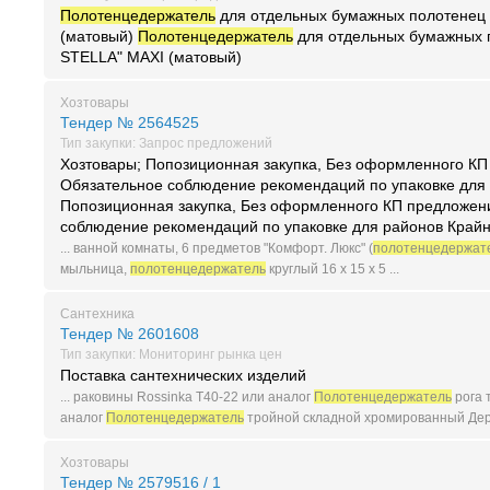
Полотенцедержатель
для отдельных бумажных полотенец
(матовый)
Полотенцедержатель
для отдельных бумажных 
STELLA" MAXI (матовый)
Хозтовары
Тендер № 2564525
Тип закупки: Запрос предложений
Хозтовары; Попозиционная закупка, Без оформленного К
Обязательное соблюдение рекомендаций по упаковке для 
Попозиционная закупка, Без оформленного КП предложен
соблюдение рекомендаций по упаковке для районов Край
... ванной комнаты, 6 предметов "Комфорт. Люкс" (
полотенцедержат
мыльница,
полотенцедержатель
круглый 16 х 15 х 5 ...
Сантехника
Тендер № 2601608
Тип закупки: Мониторинг рынка цен
Поставка сантехнических изделий
... раковины Rossinka T40-22 или аналог
Полотенцедержатель
рога 
аналог
Полотенцедержатель
тройной складной хромированный Держ
Хозтовары
Тендер № 2579516 / 1