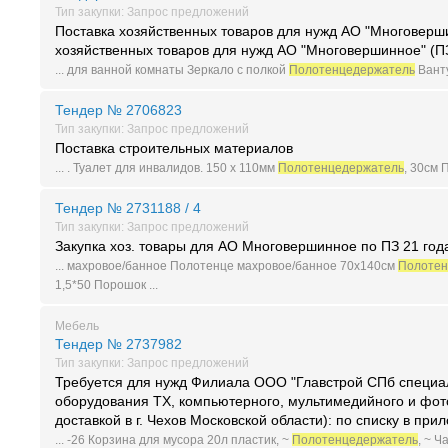
Тип закупки: Запрос предложений
Поставка хозяйственных товаров для нужд АО "Многоверш
хозяйственных товаров для нужд АО "Многовершинное" (П
... для ванной комнаты Зеркало с полкой
Полотенцедержатель
Ванту
Тендер № 2706823
Тип закупки: Запрос предложений
Поставка строительных материалов
... . Туалет для инвалидов. 150 x 110мм
Полотенцедержатель
, 30см 
Тендер № 2731188 / 4
Тип закупки: Запрос предложений
Закупка хоз. товары для АО Многовершинное по ПЗ 21 год
... махровое/банное Полотенце махровое/банное 70х140см
Полотен
1,5*50 Порошок ...
Мебель
Тендер № 2737982
Тип закупки: Запрос предложений
Требуется для нужд Филиала ООО "Главстрой СПб специа
оборудования ТХ, компьютерного, мультимедийного и фот
доставкой в г. Чехов Московской области): по списку в при
... -26 Корзина для мусора 20л пластик, ~
Полотенцедержатель
, ~ 