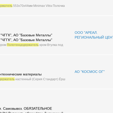
ержатель
553х70х44мм Minimax Vitra Полочка
ООО "АРЕАЛ.
"ЧГГК", АО "Базовые Металлы"
РЕГИОНАЛЬНЫЙ ЦЕН
"ЧГГК", АО "Базовые Металлы"
хром
Полотенцедержатель
хром Втулка под
АО "КОСМОС ОГ"
нтехнические материалы
держатель
настенный (Серия Стандарт) Ёрш
я. Самовывоз. ОБЯЗАТЕЛЬНОЕ