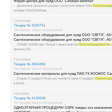
Форум-центра для нужд ООО "Сибагро-капитал"
... Держатель запасного рулона туалетной бумаги Vitra
Полотенцед
угловая 250x150x55мм ...
Сантехника
Тендер № 4335751
Тип закупки: Запрос предложений
Сантехническое оборудование для нужд ООО "СВГГК", АО 
Сантехническое оборудование для нужд ООО "СВГГК", АО 
... 355ММ 155ММ цвет белый с микролифтом
Полотенцедержатель
фланец ПЭ ...
Сантехника
Тендер № 4004458
Тип закупки: Запрос предложений
Сантехнические материалы для нужд ПАО ГК КОСМОС Са
... (Серия Стандарт) Ручка настенная (Серия Стандарт)
Полотенце
в колбе ...
Хозтовары
Тендер № 4130596
Тип закупки: Запрос предложений
ОДНОЭТАПНАЯ ПРОЦЕДУРА! ОЗРК товары хоз назначени