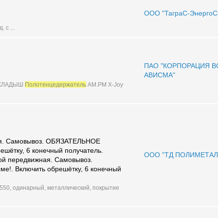
ООО "ТаграС-ЭнергоС
 с ...
ПАО "КОРПОРАЦИЯ В
АВИСМА"
ВКЛАДЫШ
Полотенцедержатель
АМ.РМ Х-Joy
я. Самовывоз. ОБЯЗАТЕЛЬНОЕ
ешётку, 6 конечный получатель.
ООО "ТД ПОЛИМЕТАЛ
 передвижная. Самовывоз.
е!. Включить обрешётку, 6 конечный
550, одинарный, металлический, покрытие