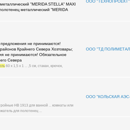
ООО "ТЕХНОПРОЕКТ"
 металлический "MERIDA STELLA" MAXI
полотенец металлический "MERIDA
П предложения не принимаются!
районов Крайнего Севера Хозтовары;
ООО "ТД ПОЛИМЕТАЛ
ия не принимаются! Обязательное
него Севера
ель
60 х 1,5 х 1 ... ,5 см, стакан, крючок,
ООО "КОЛЬСКАЯ АЭС
тройные НВ 1913 для ванной ... комнаты или
атель для полотенец ...