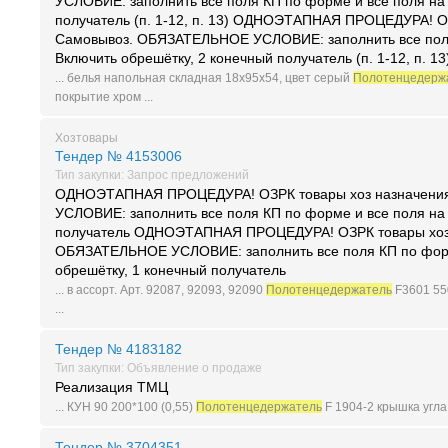
УСЛОВИЕ: заполнить все поля КП по форме и все поля на 
получатель (п. 1-12, п. 13) ОДНОЭТАПНАЯ ПРОЦЕДУРА! О
Самовывоз. ОБЯЗАТЕЛЬНОЕ УСЛОВИЕ: заполнить все поля
Включить обрешётку, 2 конечный получатель (п. 1-12, п. 13
... белья напольная складная 18х95х54, цвет серый
Полотенцедерж
покрытие хром ...
Хозтовары
Тендер № 4153006
Тип закупки: Запрос предложений
ОДНОЭТАПНАЯ ПРОЦЕДУРА! ОЗРК товары хоз назначени
УСЛОВИЕ: заполнить все поля КП по форме и все поля на 
получатель ОДНОЭТАПНАЯ ПРОЦЕДУРА! ОЗРК товары хоз 
ОБЯЗАТЕЛЬНОЕ УСЛОВИЕ: заполнить все поля КП по форме
обрешётку, 1 конечный получатель
... в ассорт. Арт. 92087, 92093, 92090
Полотенцедержатель
F3601 55
...
Тендер № 4183182
Тип закупки: Объявление о продаже
Реализация ТМЦ
... КУН 90 200*100 (0,55)
Полотенцедержатель
F 1904-2 крышка угла 
Тендер № 3704351