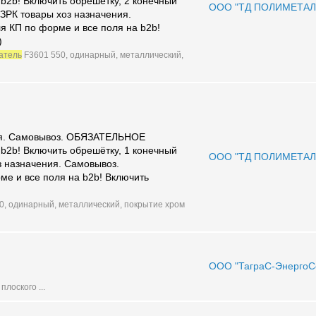
b2b! Включить обрешётку, 2 конечный
ООО "ТД ПОЛИМЕТАЛ
ЗРК товары хоз назначения.
 КП по форме и все поля на b2b!
)
атель
F3601 550, одинарный, металлический,
я. Самовывоз. ОБЯЗАТЕЛЬНОЕ
b2b! Включить обрешётку, 1 конечный
ООО "ТД ПОЛИМЕТАЛ
назначения. Самовывоз.
 и все поля на b2b! Включить
0, одинарный, металлический, покрытие хром
ООО "ТаграС-ЭнергоС
плоского ...