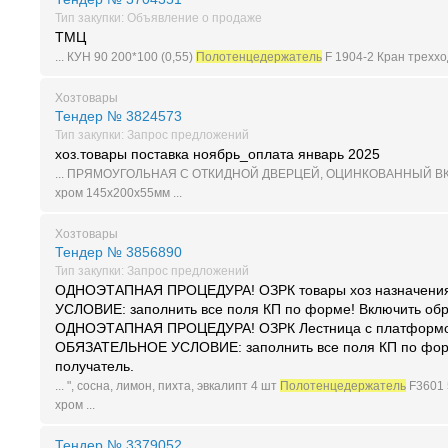
Тип закупки: Объявление о продаже
ТМЦ
... КУН 90 200*100 (0,55)
Полотенцедержатель
F 1904-2 Кран трехход.
Хозтовары
Тендер № 3824573
Тип закупки: Запрос предложений
хоз.товары поставка ноябрь_оплата январь 2025
... ПРЯМОУГОЛЬНАЯ С ОТКИДНОЙ ДВЕРЦЕЙ, ОЦИНКОВАННЫЙ 
хром 145х200х55мм ...
Хозтовары
Тендер № 3856890
Тип закупки: Запрос предложений
ОДНОЭТАПНАЯ ПРОЦЕДУРА! ОЗРК товары хоз назначени
УСЛОВИЕ: заполнить все поля КП по форме! Включить обр
ОДНОЭТАПНАЯ ПРОЦЕДУРА! ОЗРК Лестница с платформой
ОБЯЗАТЕЛЬНОЕ УСЛОВИЕ: заполнить все поля КП по форм
получатель.
... ", сосна, лимон, пихта, эвкалипт 4 шт
Полотенцедержатель
F3601 
хром ...
Тендер № 3379052