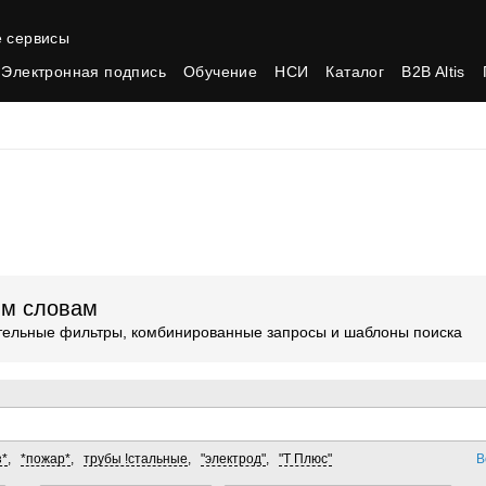
 сервисы
Электронная подпись
Обучение
НСИ
Каталог
B2B Altis
ым словам
ительные фильтры, комбинированные запросы и шаблоны поиска
з*
,
*пожар*
,
трубы !стальные
,
"электрод"
,
"Т Плюс"
В