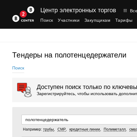
Центр электронных торгов
Все
Поиск
Участники
Закупщикам
Тарифы
Тендеры на полотенцедержатели
Поиск
Доступен поиск только по ключев
Зарегистрируйтесь, чтобы использовать дополн
Например:
трубы
,
СМР
,
кредитные линии
,
Полиметалл
,
сма