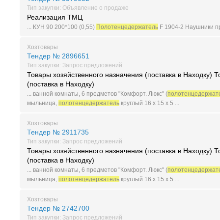
Тип закупки: Объявление о продаже
Реализация ТМЦ
... КУН 90 200*100 (0,55)
Полотенцедержатель
F 1904-2 Наушники п
Хозтовары
Тендер № 2896651
Тип закупки: Запрос предложений
Товары хозяйственного назначения (поставка в Находку) 
(поставка в Находку)
... ванной комнаты, 6 предметов "Комфорт. Люкс" (
полотенцедержат
мыльница,
полотенцедержатель
круглый 16 х 15 х 5 ...
Хозтовары
Тендер № 2911735
Тип закупки: Запрос предложений
Товары хозяйственного назначения (поставка в Находку) 
(поставка в Находку)
... ванной комнаты, 6 предметов "Комфорт. Люкс" (
полотенцедержат
мыльница,
полотенцедержатель
круглый 16 х 15 х 5 ...
Хозтовары
Тендер № 2742700
Тип закупки: Запрос предложений