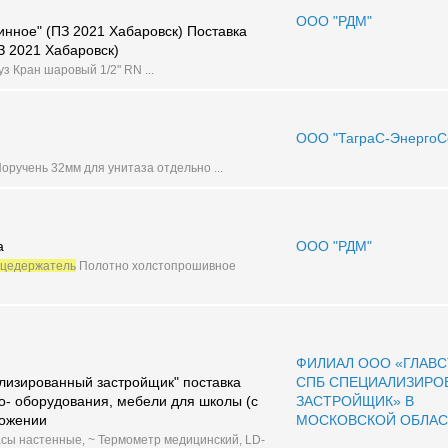
ООО "РДМ"
инное" (ПЗ 2021 Хабаровск) Поставка
З 2021 Хабаровск)
з Кран шаровый 1/2" RN ...
ООО "ТаграС-ЭнергоС
Поручень 32мм для унитаза отдельно ...
а
ООО "РДМ"
цедержатель
Полотно холстопрошивное
ФИЛИАЛ ООО «ГЛАВС
лизированный застройщик" поставка
СПБ СПЕЦИАЛИЗИРО
о- оборудования, мебели для школы (с
ЗАСТРОЙЩИК» В
ложении
МОСКОВСКОЙ ОБЛА
Часы настенные, ~ Термометр медицинский, LD-