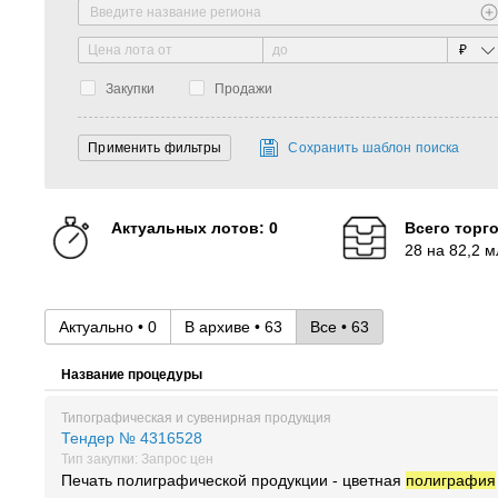
₽
Закупки
Продажи
Сохранить шаблон поиска
Актуальных лотов: 0
Всего торг
28 на 82,2 м
Актуально • 0
В архиве • 63
Все • 63
Название процедуры
Типографическая и сувенирная продукция
Тендер № 4316528
Тип закупки: Запрос цен
Печать полиграфической продукции - цветная
полиграфия