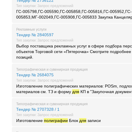
Тендер № 2736122
Тип закупки: Запрос предложений
ГС-005798,ГС-005590,ГС-005858,ГС-005816,ГС-005952,ГС-
005853,МГ-002049,ГС-005908,ГС-005833 Закупка Канцеляр
Рекламные услуги
Тендер № 2840597
Тип закупки: Запрос предложений
Выбор поставщика рекламных услуг в сфере подбора пер
объектов Торговой сети «Пятерочка» Смотрите подробнее
позиций.
Типографическая и сувенирная продукция
Тендер № 2684075
Тип закупки: Запрос предложений
Изготовление полиграфических материалов: POSm, подл
материалов см. ТЗ и форму
для
КП в "Закупочная докумен
Типографическая и сувенирная продукция
Тендер № 2707328 / 1
Тип закупки: Запрос предложений
Изготовление
полиграфии
Блок
для
записи