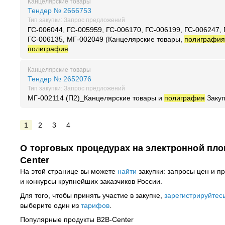
Канцелярские товары
Тендер № 2666753
Тип закупки: Запрос предложений
ГС-006044, ГС-005959, ГС-006170, ГС-006199, ГС-006247, 
ГС-006135, МГ-002049 (Канцелярские товары,
полиграфи
полиграфия
Канцелярские товары
Тендер № 2652076
Тип закупки: Запрос предложений
МГ-002114 (П2)_Канцелярские товары и
полиграфия
Закуп
1
2
3
4
О торговых процедурах на электронной пло
Center
На этой странице вы можете
найти
закупки: запросы цен и п
и конкурсы крупнейших заказчиков России.
Для того, чтобы принять участие в закупке,
зарегистрируйтес
выберите один из
тарифов
.
Популярные продукты B2B-Center