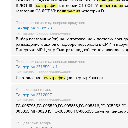
ООО «ИНГРАД НЕДВИЖИМОСТЬ». ЛОТ I:
полиграфия
кат
B ЛОТ III:
полиграфия
категории C1 ЛОТ IV:
полиграфия
ка
категории C3 ЛОТ VI:
полиграфия
категории D
Типографическая и сувенирная продукция
Тендер № 2688973
Тип закупки: Запрос предложений
Выбор поставщика(ов) на: Изготовление и поставку полиг
размещение макетов о подборе персонала в СМИ и нару
Пятёрочка МР Центр Смотрите подробнее техническое зад
Типографическая и сувенирная продукция
Тендер № 2718501 / 1
Тип закупки: Запрос предложений
Изготовление
полиграфии
(конверты) Конверт
Канцелярские товары
Тендер № 2712807
Тип закупки: Запрос предложений
ГС-005798,ГС-005590,ГС-005858,ГС-005816,ГС-005952,ГС-
005853,МГ-002049,ГС-005908,ГС-005833 Закупка Канцеляр
Канцелярские товары