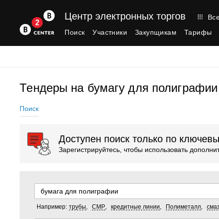
Центр электронных торгов
Все
Поиск
Участники
Закупщикам
Тарифы
Тендеры на бумагу для полиграфии
Поиск
Доступен поиск только по ключев
Зарегистрируйтесь, чтобы использовать дополн
Например:
трубы
,
СМР
,
кредитные линии
,
Полиметалл
,
сма