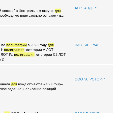
АО "ТАНДЕР"
 сессии" в Центральном округе,
для
 необходимо внимательно ознакомиться
ы по
полиграфии
в 2023 году
для
ПАО "ИНГРАД"
I:
полиграфия
категории А ЛОТ II:
 ЛОТ IV:
полиграфия
категории C2 ЛОТ
и D
ООО "АГРОТОРГ"
сонала
для
нужд объектов «X5 Group»
ское задание и описание позиций.