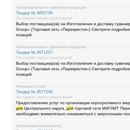
Типографическая и сувенирная продукция
Тендер № 3891705
Тип закупки: Запрос предложений
Выбор поставщика(ов) на Изготовление и доставку сувен
Group» (Торговая сеть «Перекресток») Смотрите подробне
позиций.
Типографическая и сувенирная продукция
Тендер № 3871257
Тип закупки: Запрос предложений
Выбор поставщика(ов) на Изготовление и доставку сувен
Group» (Торговая сеть «Перекресток») Смотрите подробне
позиций.
Рекламные услуги
Тендер № 3577295
Тип закупки: Запрос предложений
Предоставление услуг по организации корпоративного ме
для
Центрального округа,
для
торговой сети МАГНИТ Перед
необходимо внимательно ознакомиться с закупочными поз
Организация мероприятий