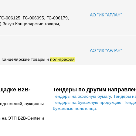
АО "ИК "АРЛАН"
ГС-006125, ГС-006095, ГС-006179,
я
) Закуп Канцелярские товары,
АО "ИК "АРЛАН"
 Канцелярские товары и
полиграфия
щадке B2B-
Тендеры по другим направле
Тендеры на офисную бумагу
,
Тендеры на
Тендеры на бумажную продукцию
,
Тенде
редложений, аукционы
бумажные полотенца
.
ь
на ЭТП B2B-Center и