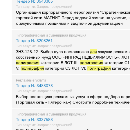
Тендер № 3543385
Тип закупки: Запрос предложений
Организация корпоративного мероприятия "Стратегической
торговой сети МАГНИТ Перед подачей заявки на участие,
с закупочными позициями и закупочной документацией
Типографическая и сувенирная продукция
Тендер № 3208261
Тип закупки: Запрос предложений
ЗНЗ-125-22_Выбор пула поставщиков
для
закупки реклам
собственных нужд ООО «ИНГРАД НЕДВИЖИМОСТЬ». ЛОТ 
полиграфия
категории B ЛОТ III:
полиграфия
категории C1
V:
полиграфия
категории C3 ЛОТ VI:
полиграфия
категори
Рекламные услуги
Тендер № 3488073
Тип закупки: Запрос предложений
Выбор поставщика рекламных услуг в сфере подбора пер
(Торговая сеть «Пятерочка») Смотрите подробнее техниче
Типографическая и сувенирная продукция
Тендер № 3337583
Тип закупки: Запрос предложений