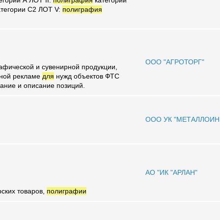
егории А ЛОТ II:
полиграфия
категории
тегории C2 ЛОТ V:
полиграфия
ООО "АГРОТОРГ"
рафической и сувенирной продукции,
жной рекламе
для
нужд объектов ФТС
ание и описание позиций.
ООО УК "МЕТАЛЛОИН
АО "ИК "АРЛАН"
ских товаров,
полиграфии