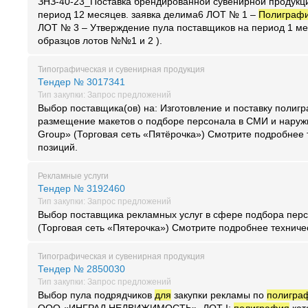
ЗНЗ-40-23_Поставка брендированной сувенирной продук
период 12 месяцев. заявка делима6 ЛОТ № 1 –
Полиграф
ЛОТ № 3 – Утверждение пула поставщиков на период 1 ме
образцов лотов №№1 и 2 ).
Типографическая и сувенирная продукция
Тендер № 3017341
Тип закупки: Запрос предложений
Выбор поставщика(ов) на: Изготовление и поставку полиг
размещение макетов о подборе персонала в СМИ и нару
Group» (Торговая сеть «Пятёрочка») Смотрите подробнее 
позиций.
Рекламные услуги
Тендер № 3192460
Тип закупки: Запрос предложений
Выбор поставщика рекламных услуг в сфере подбора пер
(Торговая сеть «Пятерочка») Смотрите подробнее техниче
Типографическая и сувенирная продукция
Тендер № 2850030
Тип закупки: Запрос предложений
Выбор пула подрядчиков
для
закупки рекламы по
полигра