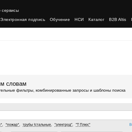
 сервисы
Электронная подпись
Обучение
НСИ
Каталог
B2B Altis
ым словам
ительные фильтры, комбинированные запросы и шаблоны поиска
з*
,
*пожар*
,
трубы !стальные
,
"электрод"
,
"Т Плюс"
В