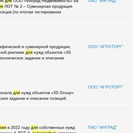
ции
для
ООО «Инград Недвижимость» на
ПАО "ИНГРАД"
ия
ЛОТ № 2 – Сувенирная продукция
сяцев (по итогам тестирования
рафической и сувенирной продукции,
ООО "АГРОТОРГ"
жной рекламе
для
нужд объектов «X5
техническое задание и описание
ООО "АГРОТОРГ"
сонала
для
нужд объектов «X5 Group»
ское задание и описание позиций.
фии
в 2022 году
для
собственных нужд
ПАО "ИНГРАД"